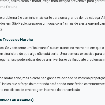
stema, assim como o motor, exige manutenção preventiva para garantir
uma fortuna.
s de problema é o caminho mais curto para uma grande dor de cabeça. A
ados em São Paulo, preparou um guia com 4 sinais de alerta que indic
te.
as Trocas de Marcha
sico. Se você sente um “solavanco” ou um tranco no momento em que o 
um sinal claro de que algo não está certo. Uma demora excessiva para en
goria. Isso pode indicar desde um nível baixo de fluido até problemas n
s do motor sobe, mas o carro não ganha velocidade na mesma proporçã
, indica que a força do motor não está sendo transferida corretamente
te nos discos de embreagem internos da transmissão.
mbidos ou Assobios)