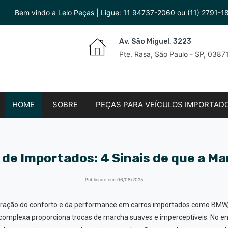
Bem vindo a Lelo Peças | Ligue:
11 94737-2060
ou
(11) 2791-1
Av. São Miguel, 3223
Pte. Rasa, São Paulo - SP, 038
HOME
SOBRE
PEÇAS PARA VEÍCULOS IMPORTAD
de Importados: 4 Sinais de que a M
Publicado em: 06/08/2025
oração do conforto e da performance em carros importados como BMW
complexa proporciona trocas de marcha suaves e imperceptíveis. No ent