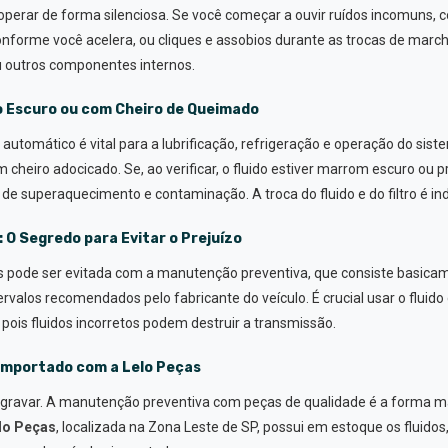
perar de forma silenciosa. Se você começar a ouvir ruídos incomuns
forme você acelera, ou cliques e assobios durante as trocas de marcha
 outros componentes internos.
o Escuro ou com Cheiro de Queimado
 automático é vital para a lubrificação, refrigeração e operação do sist
cheiro adocicado. Se, ao verificar, o fluido estiver marrom escuro ou p
o de superaquecimento e contaminação. A troca do fluido e do filtro é i
O Segredo para Evitar o Prejuízo
s pode ser evitada com a manutenção preventiva, que consiste basica
ervalos recomendados pelo fabricante do veículo. É crucial usar o fluid
 pois fluidos incorretos podem destruir a transmissão.
 Importado com a Lelo Peças
gravar. A manutenção preventiva com peças de qualidade é a forma ma
lo Peças
, localizada na Zona Leste de SP, possui em estoque os fluidos