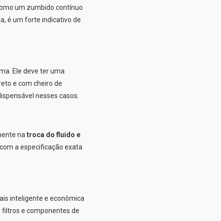
, como um zumbido contínuo
, é um forte indicativo de
ema. Ele deve ter uma
reto e com cheiro de
ndispensável nesses casos.
mente na
troca do fluido e
o com a especificação exata
is inteligente e econômica
, filtros e componentes de