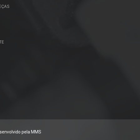
EÇAS
TE
senvolvido pela MMS