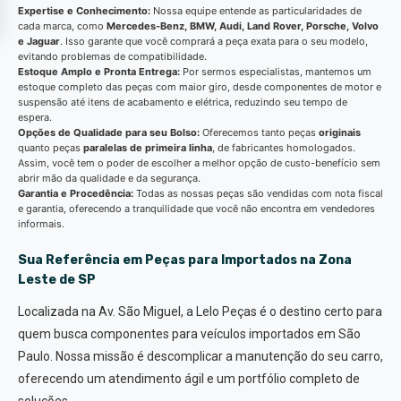
Expertise e Conhecimento:
Nossa equipe entende as particularidades de
cada marca, como
Mercedes-Benz, BMW, Audi, Land Rover, Porsche, Volvo
e Jaguar
. Isso garante que você comprará a peça exata para o seu modelo,
evitando problemas de compatibilidade.
Estoque Amplo e Pronta Entrega:
Por sermos especialistas, mantemos um
estoque completo das peças com maior giro, desde componentes de motor e
suspensão até itens de acabamento e elétrica, reduzindo seu tempo de
espera.
Opções de Qualidade para seu Bolso:
Oferecemos tanto peças
originais
quanto peças
paralelas de primeira linha
, de fabricantes homologados.
Assim, você tem o poder de escolher a melhor opção de custo-benefício sem
abrir mão da qualidade e da segurança.
Garantia e Procedência:
Todas as nossas peças são vendidas com nota fiscal
e garantia, oferecendo a tranquilidade que você não encontra em vendedores
informais.
Sua Referência em Peças para Importados na Zona
Leste de SP
Localizada na Av. São Miguel, a Lelo Peças é o destino certo para
quem busca componentes para veículos importados em São
Paulo. Nossa missão é descomplicar a manutenção do seu carro,
oferecendo um atendimento ágil e um portfólio completo de
soluções.