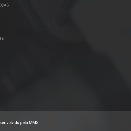
EÇAS
TE
senvolvido pela MMS