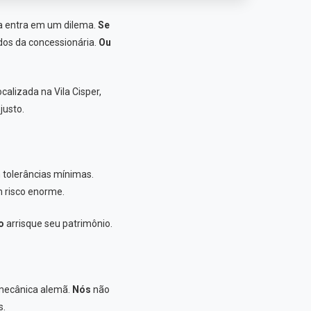
a entra em um dilema.
Se
dos da concessionária.
Ou
calizada na Vila Cisper,
justo.
tolerâncias mínimas.
m risco enorme.
o
arrisque seu patrimônio.
mecânica alemã.
Nós
não
s.