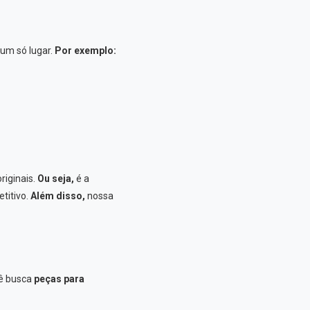
 um só lugar.
Por exemplo:
originais.
Ou seja,
é a
titivo.
Além disso,
nossa
ê busca
peças para