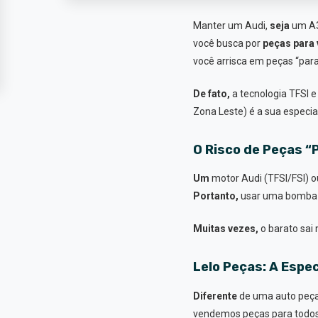
Manter um Audi,
seja
um A3
você busca por
peças para
você arrisca em peças “para
De fato,
a tecnologia TFSI 
Zona Leste) é a sua especi
O Risco de Peças “
Um
motor Audi (TFSI/FSI) o
Portanto,
usar uma bomba d’
Muitas vezes,
o barato sai 
Lelo Peças: A Espe
Diferente
de uma auto peça
vendemos peças para todos