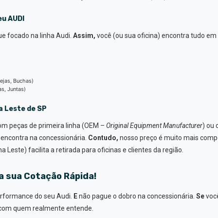
eu AUDI
e focado na linha Audi.
Assim,
você (ou sua oficina) encontra tudo em
ejas, Buchas)
s, Juntas)
a Leste de SP
m peças de primeira linha (OEM –
Original Equipment Manufacturer
) ou 
encontra na concessionária.
Contudo,
nosso preço é muito mais compe
na Leste) facilita a retirada para oficinas e clientes da região.
a sua Cotação Rápida!
erformance do seu Audi.
E
não pague o dobro na concessionária.
Se
voc
e com quem realmente entende.