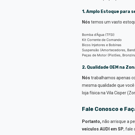
1. Amplo Estoque para s
Nós
temos um vasto estoqu
Bomba d’Água (TFSI)
Kit Corrente de Comando
Bicos Injetores e Bobinas
Suspensão (Amortecedores, Band
Peças de Motor (Pistões, Bronzina
2. Qualidade OEM na Zon
Nós
trabalhamos apenas co
mesma qualidade que você 
loja física na Vila Cisper (Zo
Fale Conosco e Faç
Portanto,
não arrisque a p
veículos AUDI em SP
, fal