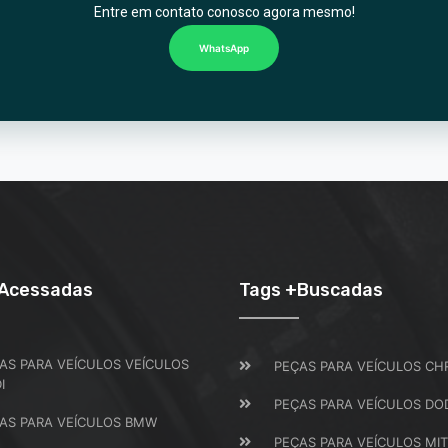
Entre em contato conosco agora mesmo!
WhatsApp
+Acessadas
Tags +Buscadas
AS PARA VEÍCULOS VEÍCULOS
PEÇAS PARA VEÍCULOS CH
I
PEÇAS PARA VEÍCULOS DO
AS PARA VEÍCULOS BMW
PEÇAS PARA VEÍCULOS MIT