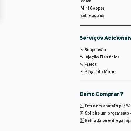
Volvo
Mini Cooper
Entre outras
Serviços Adicionai
🔧
Suspensão
🔧
Injeção Eletrônica
🔧
Freios
🔧
Peças do Motor
Como Comprar?
1️⃣
Entre em contato
por Wh
2️⃣
Solicite um orçamento
3️⃣
Retirada ou entrega
ráp