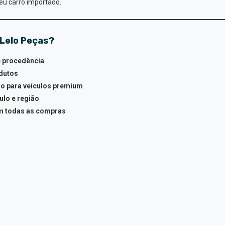
eu carro importado.
 Lelo Peças?
e procedência
dutos
o para veículos premium
ulo e região
em todas as compras