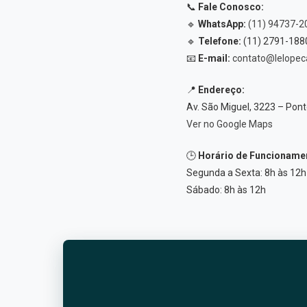
📞
Fale Conosco:
🔹
WhatsApp:
(11) 94737-2
🔹
Telefone:
(11) 2791-188
📧
E-mail:
contato@lelopec
📍
Endereço:
Av. São Miguel, 3223 – Pon
Ver no Google Maps
🕒
Horário de Funcioname
Segunda a Sexta: 8h às 12h 
Sábado: 8h às 12h