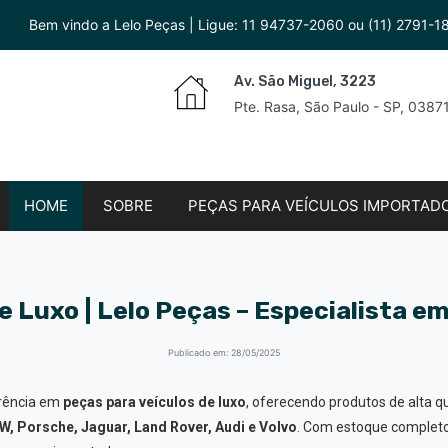
Bem vindo a Lelo Peças | Ligue:
11 94737-2060
ou
(11) 2791-1
Av. São Miguel, 3223
Pte. Rasa, São Paulo - SP, 038
HOME
SOBRE
PEÇAS PARA VEÍCULOS IMPORTAD
e Luxo | Lelo Peças – Especialista
Publicado em: 28/05/2025
erência em
peças para veículos de luxo
, oferecendo produtos de alta 
 Porsche, Jaguar, Land Rover, Audi e Volvo
. Com estoque completo