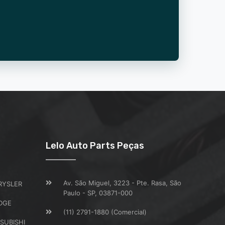
Lelo Auto Parts Peças
Av. São Miguel, 3223 - Pte. Rasa, São
RYSLER
Paulo - SP, 03871-000
DGE
(11) 2791-1880 (Comercial)
SUBISHI