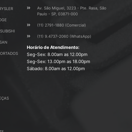
Av. São Miguel, 3223 - Pte. Rasa, São
RYSLER
Paulo - SP, 03871-000
DGE
(11) 2791-1880 (Comercial)
SUBISHI
(11) 9.4737-2060 (WhatsApp)
SSAN
Horário de Atendimento:
PORTADOS
Seg-Sex: 8.00am as 12.00pm
Seg-Sex: 13.00pm as 18.00pm
Sábado: 8.00am as 12.00pm
EÇAS
TE