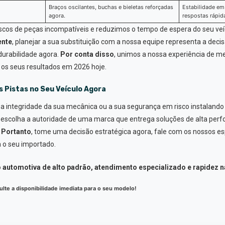
Braços oscilantes, buchas e bieletas reforçadas
Estabilidade em 
agora.
respostas rápid
iscos de peças incompatíveis e reduzimos o tempo de espera do seu veí
nte
, planejar a sua substituição com a nossa equipe representa a decis
durabilidade agora.
Por conta disso
, unimos a nossa experiência de m
 os seus resultados em 2026 hoje.
 Pistas no Seu Veículo Agora
e a integridade da sua mecânica ou a sua segurança em risco instala
, escolha a autoridade de uma marca que entrega soluções de alta per
.
Portanto
, tome uma decisão estratégica agora, fale com os nossos esp
a o seu importado.
 automotiva de alto padrão, atendimento especializado e rapidez n
lte a disponibilidade imediata para o seu modelo!