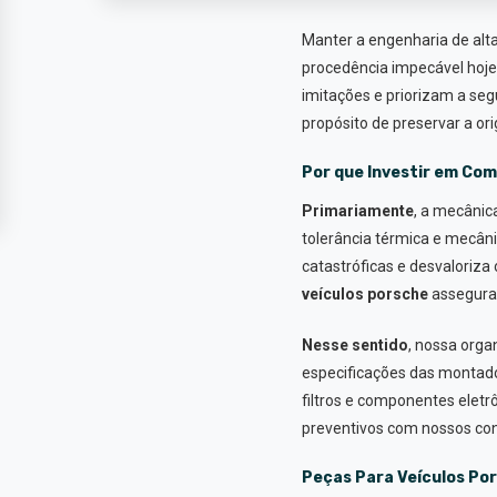
Manter a engenharia de al
procedência impecável hoje
imitações e priorizam a se
propósito de preservar a o
Por que Investir em Co
Primariamente
, a mecâni
tolerância térmica e mecâni
catastróficas e desvaloriza
veículos porsche
assegura 
Nesse sentido
, nossa org
especificações das montad
filtros e componentes eletr
preventivos com nossos con
Peças Para Veículos Po