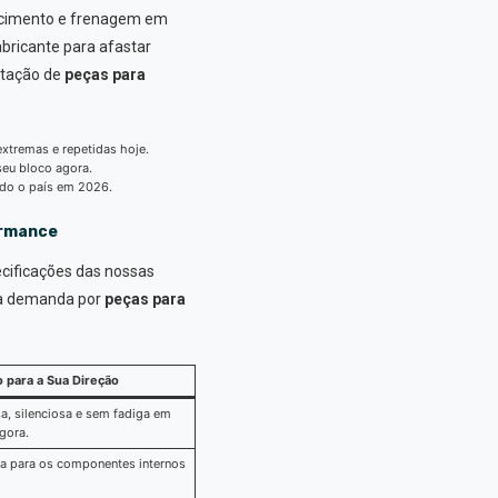
tecimento e frenagem em
abricante para afastar
rtação de
peças para
xtremas e repetidas hoje.
seu bloco agora.
odo o país em 2026.
ormance
ecificações das nossas
ua demanda por
peças para
o para a Sua Direção
a, silenciosa e sem fadiga em
gora.
a para os componentes internos