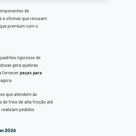
 componentes de
as e oficinas que recusam
stoque premium com o
padrões rigorosos de
vidosas gera quebras
ra fornecer
peças para
 agora.
tes que atendem às
 de freio de alta fricção até
 realizam pedidos
em 2026