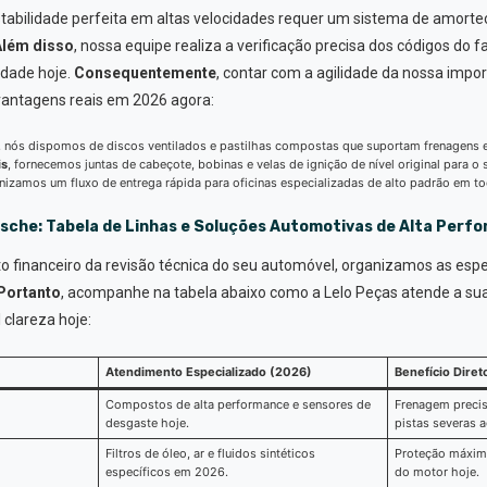
estabilidade perfeita em altas velocidades requer um sistema de amor
Além disso
, nossa equipe realiza a verificação precisa dos códigos do f
idade hoje.
Consequentemente
, contar com a agilidade da nossa impo
antagens reais em 2026 agora:
, nós dispomos de discos ventilados e pastilhas compostas que suportam frenagens e
is
, fornecemos juntas de cabeçote, bobinas e velas de ignição de nível original para o 
anizamos um fluxo de entrega rápida para oficinas especializadas de alto padrão em t
rsche: Tabela de Linhas e Soluções Automotivas de Alta Perf
to financeiro da revisão técnica do seu automóvel, organizamos as esp
Portanto
, acompanhe na tabela abaixo como a Lelo Peças atende a s
 clareza hoje:
Atendimento Especializado (2026)
Benefício Diret
Compostos de alta performance e sensores de
Frenagem precis
desgaste hoje.
pistas severas a
Filtros de óleo, ar e fluidos sintéticos
Proteção máxim
específicos em 2026.
do motor hoje.