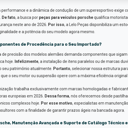
ta performance e a dinâmica de condução de um superesportivo exige
.
De fato
, a busca por
peças para veículos porsche
qualifica motorist
gurança neste ano de 2026.
Por isso
, a Lelo Peças disponibiliza um e
riginalidade e a potência do seu modelo agora mesmo.
mponentes de Procedência para o Seu Importado?
ca de precisão dos modelos alemães demanda componentes que sigam 
ca hoje.
Infelizmente
, a instalação de itens paralelos ou de marcas du
 o seu patrimônio atualmente.
Portanto
, selecionar nossa estrutura pa
que o seu motor ou suspensão opere com a máxima eficiência original
anização trabalha exclusivamente com marcas homologadas e fabrican
oras europeias em 2026.
Dessa forma
, nós oferecemos desde pastilhas
ônicos complexos hoje.
Por esse motivo
, especialistas em manutenção
sultores com a finalidade de garantir prazos ágeis na bancada agora.
rsche, Manutenção Avançada e Suporte de Catálogo Técnico 