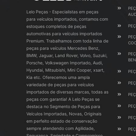
PEÇ
Lelo Peças - Especialistas em peças
AUD
para veículos importados, contamos com
PEÇ
estoques completos de peças
automotivas para veículos importados
PEÇ
Premium. Trabalhamos com toda linha de
CO
peças para veículos Mercedes Benz,
PEÇ
BMW, Jaguar, Land Rover, Volvo, Suzuki,
BEN
Porsche, Volkswagen Importado, Audi,
Hyundai, Mitsubishi, Mini Cooper, xsart,
PEÇ
Kia etc. Oferecemos uma ampla
PEÇ
variedade de peças para veículos
importados de diversas marcas, todas as
PEÇ
peças com garantia! A Lelo Peças se
PEÇ
destaca no Segmento de Peças para
Veículos Importadas, Novas, Originais
PEÇ
em perfeito estado de conservação
sempre atendendo com Agilidade,
PEÇ
Segurança, Seriedade e Compromisso