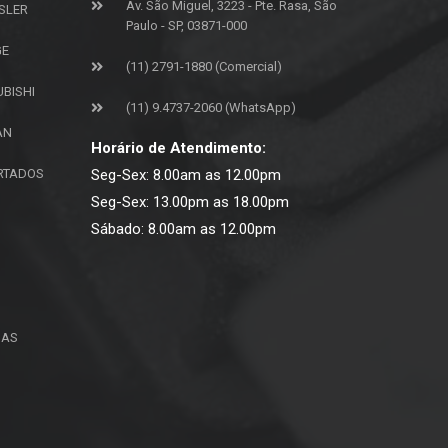
Av. São Miguel, 3223 - Pte. Rasa, São
SLER
Paulo - SP, 03871-000
GE
(11) 2791-1880 (Comercial)
UBISHI
(11) 9.4737-2060 (WhatsApp)
AN
Horário de Atendimento:
ORTADOS
Seg-Sex: 8.00am as 12.00pm
Seg-Sex: 13.00pm as 18.00pm
Sábado: 8.00am as 12.00pm
ÇAS