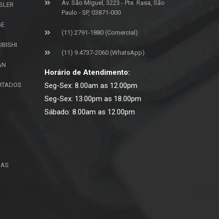
Av. São Miguel, 3223 - Pte. Rasa, São
SLER
Paulo - SP, 03871-000
GE
(11) 2791-1880 (Comercial)
UBISHI
(11) 9.4737-2060 (WhatsApp)
AN
Horário de Atendimento:
ORTADOS
Seg-Sex: 8.00am as 12.00pm
Seg-Sex: 13.00pm as 18.00pm
Sábado: 8.00am as 12.00pm
ÇAS