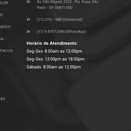
Av. São Miguel, 3223 - Pte. Rasa, São
SLER
Paulo - SP, 03871-000
GE
(11) 2791-1880 (Comercial)
UBISHI
(11) 9.4737-2060 (WhatsApp)
AN
Horário de Atendimento:
ORTADOS
Seg-Sex: 8.00am as 12.00pm
Seg-Sex: 13.00pm as 18.00pm
Sábado: 8.00am as 12.00pm
ÇAS