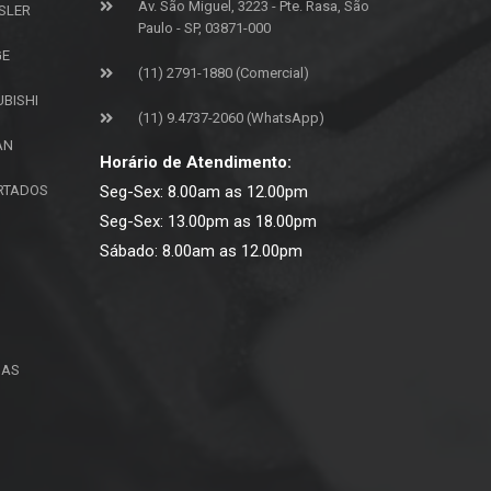
Av. São Miguel, 3223 - Pte. Rasa, São
SLER
Paulo - SP, 03871-000
GE
(11) 2791-1880 (Comercial)
UBISHI
(11) 9.4737-2060 (WhatsApp)
AN
Horário de Atendimento:
ORTADOS
Seg-Sex: 8.00am as 12.00pm
Seg-Sex: 13.00pm as 18.00pm
Sábado: 8.00am as 12.00pm
ÇAS