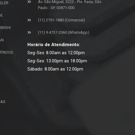
Av. São Miguel, 3223 - Pte. Rasa, São
SLER
Paulo - SP, 03871-000
GE
(11) 2791-1880 (Comercial)
UBISHI
(11) 9.4737-2060 (WhatsApp)
AN
Horário de Atendimento:
ORTADOS
Seg-Sex: 8.00am as 12.00pm
Seg-Sex: 13.00pm as 18.00pm
Sábado: 8.00am as 12.00pm
ÇAS