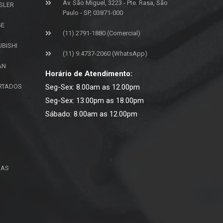
Av. São Miguel, 3223 - Pte. Rasa, São
SLER
Paulo - SP, 03871-000
GE
(11) 2791-1880 (Comercial)
UBISHI
(11) 9.4737-2060 (WhatsApp)
AN
Horário de Atendimento:
ORTADOS
Seg-Sex: 8.00am as 12.00pm
Seg-Sex: 13.00pm as 18.00pm
Sábado: 8.00am as 12.00pm
ÇAS