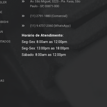
Av. São Miguel, 3223 - Pte. Rasa, São
SLER
Paulo - SP, 03871-000
GE
(11) 2791-1880 (Comercial)
UBISHI
(11) 9.4737-2060 (WhatsApp)
AN
Horário de Atendimento:
ORTADOS
Seg-Sex: 8.00am as 12.00pm
Seg-Sex: 13.00pm as 18.00pm
Sábado: 8.00am as 12.00pm
ÇAS