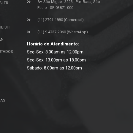
Av. São Miguel, 3223 - Pte. Rasa, São
SLER
Paulo - SP, 03871-000
GE
(11) 2791-1880 (Comercial)
UBISHI
(11) 9.4737-2060 (WhatsApp)
AN
Horário de Atendimento:
ORTADOS
Seg-Sex: 8.00am as 12.00pm
Seg-Sex: 13.00pm as 18.00pm
Sábado: 8.00am as 12.00pm
ÇAS