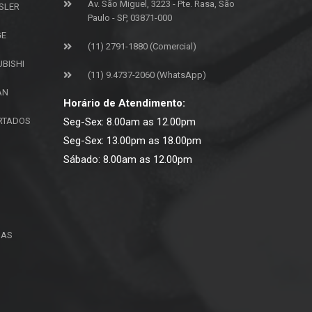
Av. São Miguel, 3223 - Pte. Rasa, São
SLER
Paulo - SP, 03871-000
GE
(11) 2791-1880 (Comercial)
UBISHI
(11) 9.4737-2060 (WhatsApp)
AN
Horário de Atendimento:
ORTADOS
Seg-Sex: 8.00am as 12.00pm
Seg-Sex: 13.00pm as 18.00pm
Sábado: 8.00am as 12.00pm
ÇAS